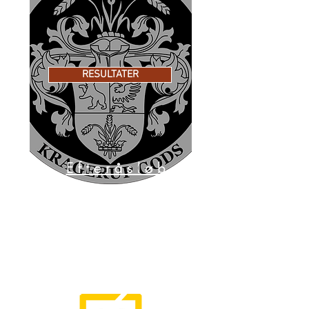
RESULTATER
Efteråsløb
7km-14km-
21km - 42.2km
10 september
2022