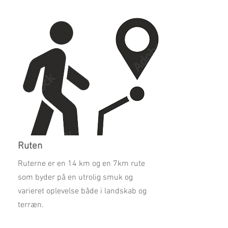
Ruten
Ruterne er en 14 km og en 7km rute
som byder på en utrolig smuk og
varieret oplevelse både i landskab og
terræn.