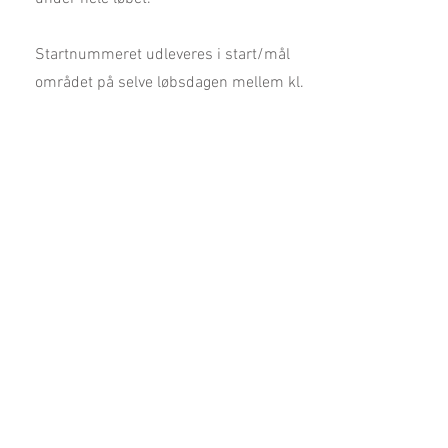
Startnummeret udleveres i start/mål
området på selve løbsdagen mellem kl.
8.45 - 9.45
Starttidspunkt
:
kl. 7.00 - Marathon
kl. 9.30 - Vandretur med godsejeren*
kl. 9.30 - 1/2 marathon
kl. 10.00 - 7km & 14km
*Vandretur med godsejeren er kun til
sommerudgaven
Der vil være LIVE tidtagning med