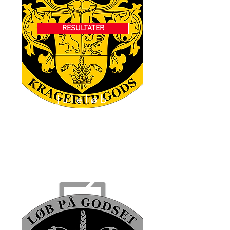
RESULTATER
Juleløb
7km-14km-
21km
4 december
2022