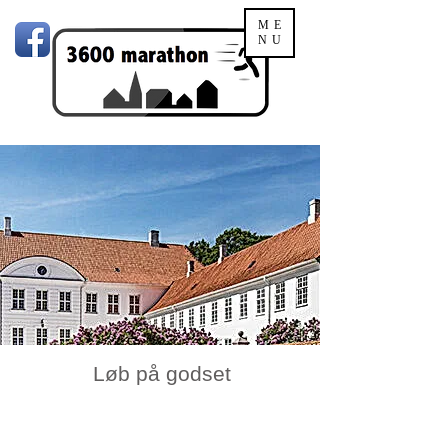
ME
NU
Løb på godset
LØB PÅ GODSET