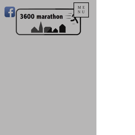
ME
NU