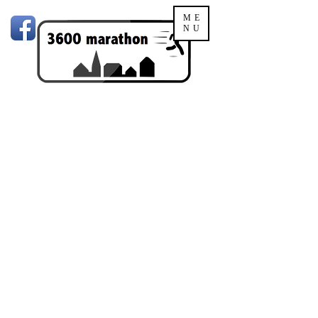
ME
NU