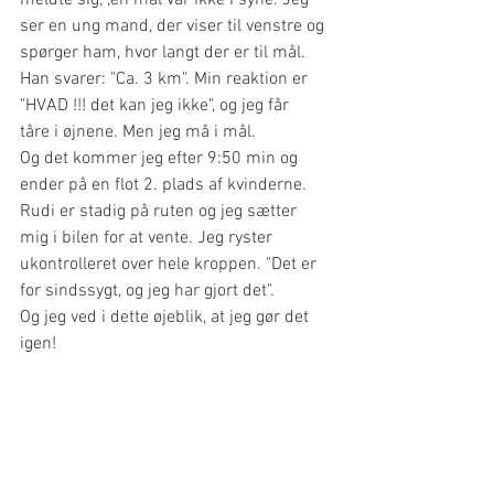
meldte sig, ,en mål var ikke i syne. Jeg 
ser en ung mand, der viser til venstre og 
spørger ham, hvor langt der er til mål. 
Han svarer: "Ca. 3 km". Min reaktion er 
"HVAD !!! det kan jeg ikke", og jeg får 
tåre i øjnene. Men jeg må i mål.
Og det kommer jeg efter 9:50 min og 
ender på en flot 2. plads af kvinderne. 
Rudi er stadig på ruten og jeg sætter 
mig i bilen for at vente. Jeg ryster 
ukontrolleret over hele kroppen. "Det er 
for sindssygt, og jeg har gjort det".
Og jeg ved i dette øjeblik, at jeg gør det 
igen!