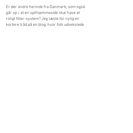
Er der andre herinde fra Danmark, som også 
går op i, at en spilhjemmeside skal have et 
roligt filter-system? Jeg læste for nylig en 
kortere tråd på en blog, hvor folk udvekslede 
erfaringer om, hvilke platforme der er 
nemmest at navigere på efter en lang 
arbejdsdag. Flere af de faste brugere pegede 
på 
Simba Games Casino DK
 som et rigtig 
fornuftigt bud, hvor layoutet ikke virker 
stressende. Det lyder som noget, der er værd 
at kigge nærmere på, hvis man vil…
Vis mere
Redigeret
Synes godt om
Svar
Andriano Nestorios
17. apr.
Jeg bor i Danmark og stødte på denne side, 
mens jeg læste en længere diskussion om 