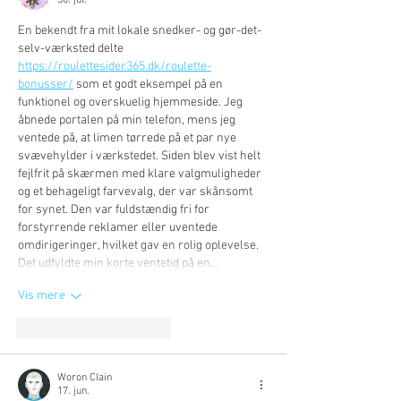
En bekendt fra mit lokale snedker- og gør-det-
selv-værksted delte 
https://roulettesider365.dk/roulette-
bonusser/
 som et godt eksempel på en 
funktionel og overskuelig hjemmeside. Jeg 
åbnede portalen på min telefon, mens jeg 
ventede på, at limen tørrede på et par nye 
svævehylder i værkstedet. Siden blev vist helt 
fejlfrit på skærmen med klare valgmuligheder 
og et behageligt farvevalg, der var skånsomt 
for synet. Den var fuldstændig fri for 
forstyrrende reklamer eller uventede 
omdirigeringer, hvilket gav en rolig oplevelse. 
Det udfyldte min korte ventetid på en…
Vis mere
Synes godt om
Svar
Woron Clain
17. jun.