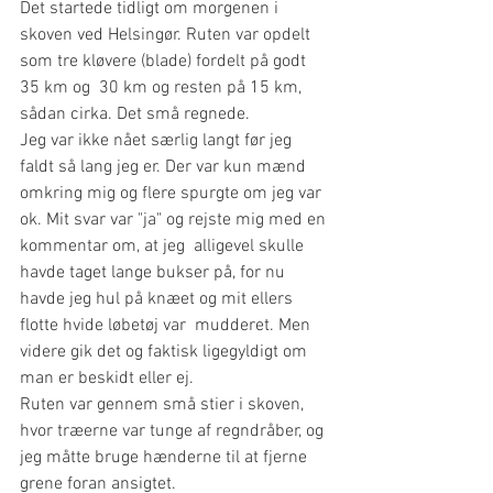
Det startede tidligt om morgenen i 
skoven ved Helsingør. Ruten var opdelt 
som tre kløvere (blade) fordelt på godt 
35 km og  30 km og resten på 15 km, 
sådan cirka. Det små regnede. 
Jeg var ikke nået særlig langt før jeg 
faldt så lang jeg er. Der var kun mænd 
omkring mig og flere spurgte om jeg var 
ok. Mit svar var "ja" og rejste mig med en 
kommentar om, at jeg  alligevel skulle 
havde taget lange bukser på, for nu 
havde jeg hul på knæet og mit ellers 
flotte hvide løbetøj var  mudderet. Men 
videre gik det og faktisk ligegyldigt om 
man er beskidt eller ej.
Ruten var gennem små stier i skoven, 
hvor træerne var tunge af regndråber, og 
jeg måtte bruge hænderne til at fjerne 
grene foran ansigtet. 