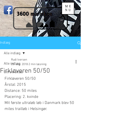
ME
NU
Indlæg
Alle indlæg
Rudi Iversen
Alle indlæg
25. aug. 2018
2 min læsning
Firkløveren 50/50
Ultra trailløb
Firkløveren 50/50 
Årstal: 2015
Distance: 50 miles
Placering: 2. kvinde
Mit første ultraløb løb i Danmark blev 50 
miles trailløb i Helsingør. 