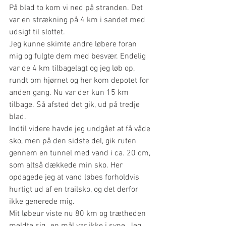
På blad to kom vi ned på stranden. Det 
var en strækning på 4 km i sandet med 
udsigt til slottet. 
Jeg kunne skimte andre løbere foran 
mig og fulgte dem med besvær. Endelig 
var de 4 km tilbagelagt og jeg løb op, 
rundt om hjørnet og her kom depotet for 
anden gang. Nu var der kun 15 km 
tilbage. Så afsted det gik, ud på tredje 
blad.
Indtil videre havde jeg undgået at få våde 
sko, men på den sidste del, gik ruten 
gennem en tunnel med vand i ca. 20 cm, 
som altså dækkede min sko. Her 
opdagede jeg at vand løbes forholdvis 
hurtigt ud af en trailsko, og det derfor 
ikke generede mig.
Mit løbeur viste nu 80 km og trætheden 